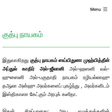
Menu
குத்பு நாயகம்
இதுவாகிறது
குத்பு நாயகம் ஸய்யிதுனா முஹ்யித்தீன்
அப்துல் காதிர் அல்-ஜீலானி
அல்-ஹஸனி வல்-
ஹுஸைனி அல்-பகுதாதி நாயகம் ரழியல்லாஹு
தஆலா அன்ஹு அவர்களைப் புகழ்ந்து , அவர்களிடம்
இஸ்திகாஸா கேட்கும் அரபுக் கஸீதா.
இதன் சிறப்பானது: அரபு எழுத்துக்களின்